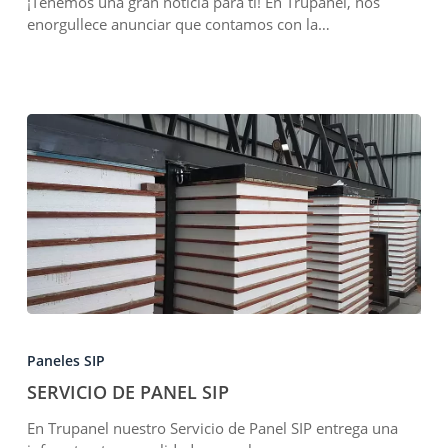
¡Tenemos una gran noticia para ti! En Trupanel, nos
Chile
enorgullece anunciar que contamos con la…
SERVICIO
DE
Paneles SIP
PANEL
SIP
SERVICIO DE PANEL SIP
En Trupanel nuestro Servicio de Panel SIP entrega una