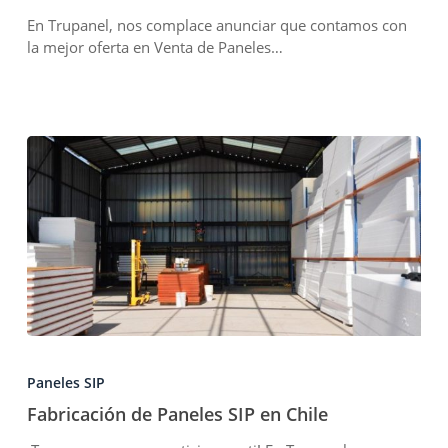
en
En Trupanel, nos complace anunciar que contamos con
Chile
la mejor oferta en Venta de Paneles…
Fabricación
de
Paneles SIP
Paneles
SIP
Fabricación de Paneles SIP en Chile
en