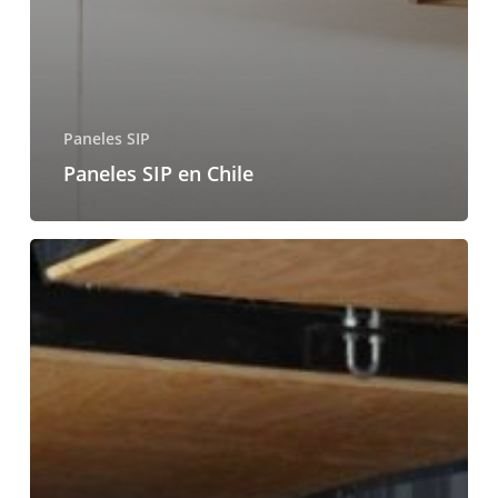
Paneles SIP
Paneles SIP en Chile
Venta
de
Paneles
SIP
en
Chile