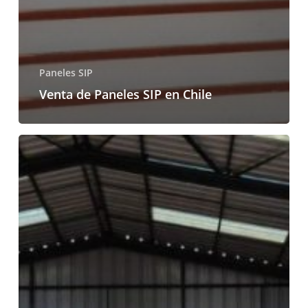
Paneles SIP
Venta de Paneles SIP en Chile
Fabricación
de
Paneles
SIP
en
Chile