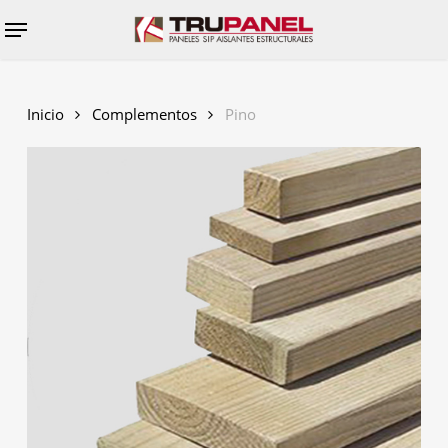
Skip
Menu
to
main
content
Inicio
Complementos
Pino